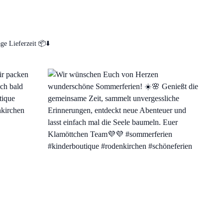
age Lieferzeit 📦⬇️