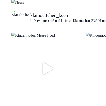
klamoettchen_koeln
Lifestyle für groß und klein 🔆
Klamöttchen 👚🧤
Haupt